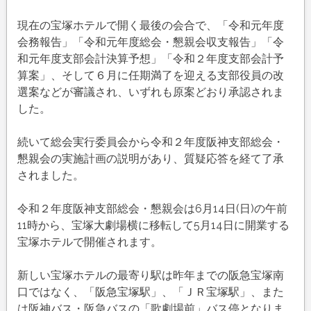
催
は
現在の宝塚ホテルで開く最後の会合で、「令和元年度
会務報告」「令和元年度総会・懇親会収支報告」「令
和元年度支部会計決算予想」「令和２年度支部会計予
算案」、そして６月に任期満了を迎える支部役員の改
選案などが審議され、いずれも原案どおり承認されま
した。
続いて総会実行委員会から令和２年度阪神支部総会・
懇親会の実施計画の説明があり、質疑応答を経て了承
されました。
令和２年度阪神支部総会・懇親会は6月14日(日)の午前
11時から、宝塚大劇場横に移転して5月14日に開業する
宝塚ホテルで開催されます。
新しい宝塚ホテルの最寄り駅は昨年までの阪急宝塚南
口ではなく、「阪急宝塚駅」、「ＪＲ宝塚駅」、また
は阪神バス・阪急バスの「歌劇場前」バス停となりま