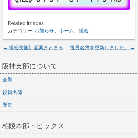
Related Images:
カテゴリー:
お知らせ
、
ホーム
、
総会
投
←
総会実施計画案まとまる
役員名簿を更新しました。
→
稿
阪神支部について
ナ
会則
ビ
ゲ
役員名簿
ー
歴史
シ
柏陵本部トピックス
ョ
ン