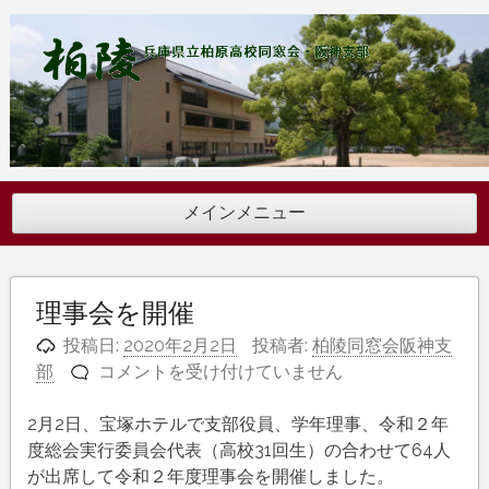
コ
ン
テ
ン
ツ
へ
ス
キ
メインメニュー
ッ
プ
理事会を開催
投稿日:
2020年2月2日
投稿者:
柏陵同窓会阪神支
理
部
コメントを受け付けていません
事
会
2月2日、宝塚ホテルで支部役員、学年理事、令和２年
を
度総会実行委員会代表（高校31回生）の合わせて64人
開
が出席して令和２年度理事会を開催しました。