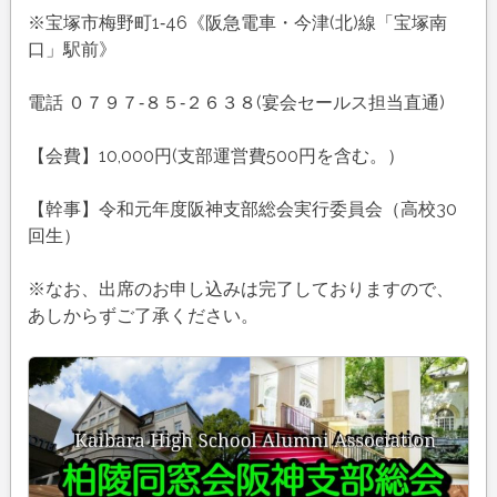
※宝塚市梅野町1‐46《阪急電車・今津(北)線「宝塚南
口」駅前》
電話 ０７９７‐８５‐２６３８(宴会セールス担当直通)
【会費】10,000円(支部運営費500円を含む。）
【幹事】令和元年度阪神支部総会実行委員会（高校30
回生）
※なお、出席のお申し込みは完了しておりますので、
あしからずご了承ください。