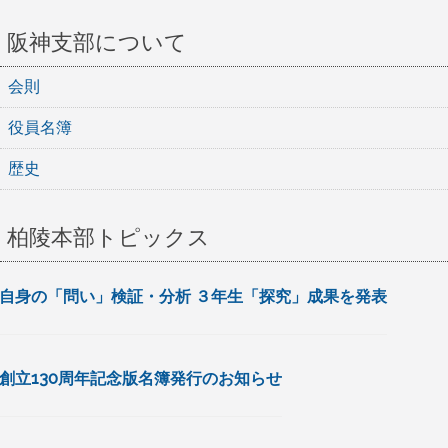
稿
ナ
阪神支部について
ビ
会則
ゲ
役員名簿
ー
歴史
シ
ョ
柏陵本部トピックス
ン
自身の「問い」検証・分析 ３年生「探究」成果を発表
創立130周年記念版名簿発行のお知らせ