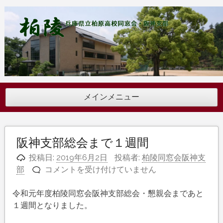
コ
ン
テ
ン
ツ
へ
ス
キ
メインメニュー
ッ
プ
阪神支部総会まで１週間
投稿日:
2019年6月2日
投稿者:
柏陵同窓会阪神支
阪
部
コメントを受け付けていません
神
支
令和元年度柏陵同窓会阪神支部総会・懇親会まであと
部
１週間となりました。
総