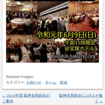
Related Images:
カテゴリー:
お知らせ
、
ホーム
、
総会
投
←
2019年度 阪神支部総会の
阪神支部総会に416人が集
ご案内
う
→